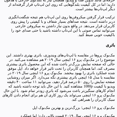
حرفه‌ای مانند تدوین صدا و ویدیو، همچنان نیاز به بلندگوی خارجی یا هدفون
دارید؛ اما در کل کیفیت بلندگوهایی که روی این لپ‌تاپ قرار گرفته‌اند از
دیگر لپ‌تاپ‌ها بیشتر است.
ترکیب قرار گرفتن میکروفن‌ها روی این لپ‌تاپ هم نتیجه شگفت‌انگیزی
دربر داشته است. نتیجه صداهای بسیار شفاف و با کیفیتی را پیش روی
کاربران قرار می‌دهد. در واقع بدون نیاز داشتن به میکروفن خارجی
می‌توانید تماس صوتی با این لپ‌تاپ داشته باشید یا حتی صدای خود را
باکیفیت خوبی ضبط کنید.
باتری
مک‌بوک پروها در مقایسه با لپ‌تاپ‌های ویندوزی، باتری بهتری داشتند. این
موضوع را در مک‌بوک پرو ۱۶ اینچی سال ۲۰۱۹ هم مشاهده می‌کنید. در
حالی که صفحه نمایش بزرگ‌تر باعث شده که این محصول باتری بیشتری
مصرف کند، اما همچنان کاربران را تحت تاثیر قرار خواهد داد. اپل موفق
شده عملکرد باتری را بهبود ببخشد. مک‌بوک پرو ۱۶ اینچی سال ۲۰۱۹ در
مقایسه با مدل ۱۵ اینچی باتری بیشتری نگه می‌دارد. اگر میزان روشنایی
صفحه نمایش را روی ۵۰ درصد قرار دهید، می‌توانید ۱۱ ساعت ۴۰ دقیقه
ویدیو با کیفیت 1080p مشاهده ‌کنید. با این حال باید توجه داشته باشید که
انجام کارهای سنگین‌تر باعث می‌شود که باتری زودتر تمام شود. با این حال
مک‌بوک پرو ۱۶ اینچی می‌تواند یک روز کاری آن هم برای انجام دادن کارهای
سبک کاربران را همراهی کند.
مک‌بوک پرو ۱۶ اینچی؛ بزرگ‌ترین و بهترین مک‌بوک اپل
مک‌بوک پرو ۱۶ اینچی سال ۲۰۱۹ قیمت بالایی دارد؛ اما عملکرد