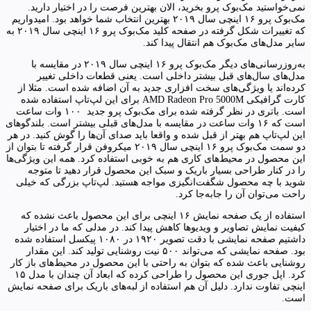
نمی‌خواستید مک‌بوک پرو بخرید، الان بهترین فرصت را در اختیار دارید.
مک‌بوک پرو ۱۶ اینچی سال ۲۰۱۹ بهترین انتخاب شما خواهد بود. امیدواریم
که تغییرات شکل گرفته در صفحه کلید مک‌بوک پرو ۱۶ اینچی سال ۲۰۱۹ به
سایر مدل‌های مک‌بوک هم انتقال پیدا کند.
به‌روزرسانی‌های دیگر مک‌بوک پرو ۱۶ اینچی سال ۲۰۱۹ در مقایسه با
مدل‌های سال‌های قبل بیشتر داخلی است. یعنی قطعات داخلی تغییر
کرده‌اند یا ویژگی‌های سخت افزاری جدید به آن اضافه شده است. مثلا از
کارت گرافیکی AMD Radeon Pro 5000M برای این لپ‌تاپ استفاده شده
است. باتری در نظر گرفته شده برای مک‌بوک پرو جدید ۱۰۰ وات ساعت
است که ۱۶ وات ساعت در مقایسه با مدل‌های قبلی بیشتر است. بلندگوهای
این لپ‌تاپ هم بهتر از قبل شده و واقعا باید صدای آن‌ها را گوش کنید. در هر
دو سمت مک‌بوک پرو ۱۶ اینچی سال ۲۰۱۹ میکروفن قرار گرفته تا بتوان از
این محصول در محیط‌های کاری هم به خوبی استفاده کرد. همه این ویژگی‌ها
را در کنار طراحی بسیار باریک و سبک این محصول قرار دهید تا متوجه
شوید با چه محصول شگفت‌انگیزی مواجه هستید. لپ‌تاپ بزرگی که خیلی
راحت می‌توان آن را جابه‌جا کرد.
استفاده از یک صفحه نمایش ۱۶ اینچی برای این محصول باعث نشده که
کیفیت نمایش تصاویر و ویدیوها کاهش پیدا کند. در مدلی که ما در اختیار
داشتیم صفحه نمایشی با دقت تصویر ۱۹۲۰ در ۱۰۸۰ پیکسل استفاده شده
بود. صفحه نمایشی که می‌تواند ۵۰۰ نیت روشنایی تولید کند. این مقدار
روشنایی باعث شده که بتوان به راحتی با این محصول در محیط‌های باز کار
کرد. اپل جوری این محصول را طراحی کرده که ابعاد آن چندان با مدل ۱۵
اینچی تفاوت ندارد. دلیل آن هم استفاده از لبه‌های باریک برای صفحه نمایش
است.