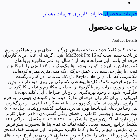
جزییات محصول
نظرات کاربران
جزییات بیشتر
جزییات محصول
Product Details
صفحه کلید کاملا جدید ، صفحه نمایش بزرگتر ، صدای بهتر و عملکرد سریع
تر باعث شده است که MacBook Pro 16 اینچی گزینه ای عالی برای کاربران
حرفه ای باشد. اپل سرانجام بعد از ۴ سال، به عمر مکانیزم پروانه‌ای
کیبورد‌هایش پایان داد. کوپرتینونشین‌ها مک‌بوک پرو ۱۶ اینچی را با مکانیزم
قیچی بازطراحی‌شده‌ای با عمق حرکتی یک میلی‌متری همراه کرده‌اند،
مکانیزمی که اپل آن را «Magic Keyboard» می‌‌نامد. در کنار بازگشت
مکانیزم قیچی، تک‌تک کلیدها پوششی لاستیکی نیز روی خود دارند تا بدین
ترتیب از ورود ذرات ریز یا گردوغبار به داخل مکانیزم و تداخل کارکرد آن
جلوگیری شود. با وجود بهره‌گیری از تاچ‌بار، طراحان اپل، کلید Escape
فیزیکی را برای کاربران حرفه‌ای تدارک دیده اند و کلیدهای جهتی را به فرم
T‌ وارون درآورده‌اند. مک‌بوک پرو جدید با نمایشگر ۱۶ اینچی، از بزرگ‌ترین
پنل رتینا در دنیای لپ‌تاپ‌ها بهره می‌برد. همانند گذشته روشنایی پنل به ۵۰۰
نیت می‌رسد و پوشش کاملی از فضای رنگی گسترده‌ی P3 در اختیار کاربر
قرار دارد؛ اما اکنون وضوح نمایشگر به ۱۹۲۰ × ۳۰۷۲ پیکسل با تراکم ۲۲۶
پیکسل‌ براینچ رسیده است. ناگفته نماند که تمام پنل‌ها به‌صورت پیش‌فرض
برای نمایش دقیق‌تر رنگ‌ها و گاما کالیبره می‌شوند. اپل سیستم خنک‌کننده‌ی
مک‌بوک پرو ۱۶ اینچی را پیشرفته‌ترین معماری حرارتی در تاریخ لپ‌تاپ‌های