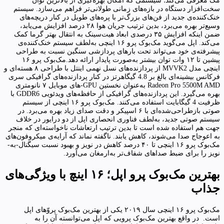
مک معرفی می‌کند؛ سیستمی که امکان بهره‌گیری از بالاترین توان
سخت‌افزار دستگاه در بازه‌های زمانی طولانی‌تر فراهم می‌سازد. سیستم
خنک‌کننده‌ی جدید از فن‌های بزرگ‌تر با پره‌های طویل در کنار دریچه‌های
وسیع‌تر بهره می‌برد، بدین‌ ترتیب جریان هوا ۲۸ درصد افزایش می‌یابد،
ضمن اینکه افزایش ۳۵ درصدی ابعاد هیت‌سینک به انتقال بهتر گرما کمک
می‌کند. اپل می‌گوید مک‌بوک پرو ۱۶ اینچی به‌لطف سیستم خنک‌کننده‌ی
پیشرفته‌ی خود می‌‌تواند تحت بارهای پردازشی سنگین نسبت به طراحی
پیشین تا ۱۲ وات توان بیشتر به‌صورت پایدار ارائه دهد.مک‌بوک پرو ۱۶
اینچی مدل MVVK2 از پردازنده‌های نسل نهمی اینتل با طراحی ۸ هسته‌ای و
فرکانس بیشینه‌ای بالغ بر 4.8 گیگاهرتز در کنار پردازنده‌های گرافیکی سری
Radeon Pro 5500M‌ AMD به‌عنوان نخستین GPU-‌های موبایل ۷ نانومتری
بهره می‌گیرد. این پردازنده‌های گرافیکی از حافظه‌های ویدئویی GDDR6 با
ظرفیت 4 گیگابایت استفاده می‌کنند. مک‌بوک پرو ۱۶ اینچی از سیستم
صوتی بازطراحی‌شده‌ای با ۶ اسپیکر و دقت صدای زیاد بهره می‌برد. در
سیستم صوتی جدید، به‌لطف فناوری انحصاری اپل از دو درایور در خلاف
جهت هم استفاده شده است تا بدین ترتیب ارتعاشات ناخواسته‌ای که منجر
به اعوجاج صدا می‌شوند، کاهش یابند. ناگفته نماند که آرایه‌ی میکروفون‌های
مک‌بوک پرو ۱۶ اینچی تا ۴۰ درصد کاهش در نویز و بهبود نسبت سیگنال-به‌-
نویز را برای ضبط صداهای شفاف‌تر به‌ارمغان می‌آورد.
بهترین مک‌بوک پرو اپل؛ ۱۶ اینچ با ویژگی‌های
جذاب
مک‌بوک پرو ۱۶ اینچی سال ۲۰۱۹ یکی از بهترین مک‌بوک پرو‌ّهای اپل
است. در واقع بهترین مک‌بوک پرویی که اپل می‌توانسته آن را به