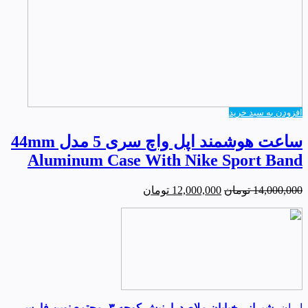
افزودن به سبد خرید
ساعت هوشمند اپل واچ سری 5 مدل 44mm
Aluminum Case With Nike Sport Band
14,000,000
تومان
12,000,000
تومان
ایران-
شیراز - خیابان ملاصدرا- نبش کوچه ۳- مجتمع نوین فارس -