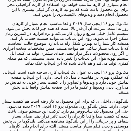
انجام بسیاری از کارها مناسب خواهد بود. استفاده از کارت گرافیکی مجزا
برای این محصول باعث شده که بتوانید کارهای گرافیکی بیشتری با این
محصول انجام دهید و ویدیوهای باکیفیت‌تری را تدوین کنید.
مک‌بوک پرو ۱۶ اینچی سال ۲۰۱۹ واقعا مناسب انجام بسیار از کارهای
روزانه است. سرعت آن آن‌قدر بالا است که همه چیز لذت بخش می‌شود.
سیستم عامل خیلی سریع و روان کار می‌کند و نرم‌افزارها در کمترین زمان
ممکن اجرا می‌شوند. روی این لپ‌تاپ می‌توانید همیشه حساب باز کنید.
همیشه کار شما را به بهترین شکل راه می‌اندازد. موضوع جالب اینجاست
که با لپ‌تاپ بسیار ساکتی هم مواجه هستید. همین مشخصات سخت افزاری
را اگر روی محصولات دیگر قرار دهید، صدای بیشتری تولید می‌کنند. اپل
سیستم تهویه هوای این لپ‌تاپ را تغییر داده است. سیستمی که هم صدای
کمتری تولید می‌کند و هم باعث شده که این لپ‌تاپ خنک بماند.
مک‌بوک پرو ۱۶ اینچی به عنوان یک لپ‌تاپ کاری ساخته شده است. لپ‌تاپی
که عملکرد بهتری در مقایسه با مدل ۱۵ اینچی دارد. این لپ‌تاپ صفحه
نمایش خوبی دارد و ویدیوها و تصاویر را با کیفیت بسیار خوبی به نمایش در
می‌آورد. دیدن ویدیوها و عکس‌ها در این صفحه نمایش واقعا لذت بخش
هستند.
بلندگوهای داخلی‌ای که برای این محصول به کار رفته است هم کیفیت بسیار
خوبی دارند. شش بلندگو روی مک‌بوک پرو ۱۶ اینچی ۲۰۱۹ دیده می‌شود.
حتی این محصول یک ساب‌ووفر هم دارد. ترکیب این سیستم صوتی باعث
شده که کیفیت صدا واقعا کاربران را تحت تاثیر قرار دهد. صدای بسیار
شفاف و پر جزییاتی را از این بلندگوها مشاهده می‌کنید. بلندگوها برای پخش
موسیقی و دیدن فیلم بسیار مناسب هستند. البته برای انجام دادن کارهای