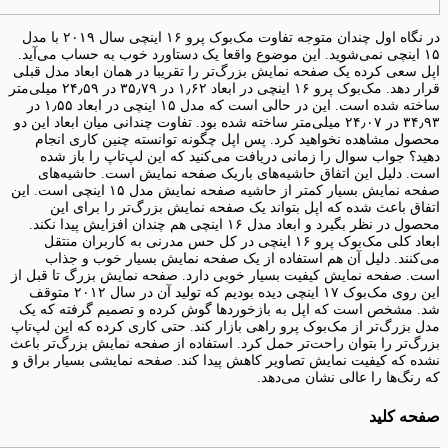
در نگاه اول چندان متوجه تفاوت مک‌بوک پرو ۱۶ اینچی سال ۲۰۱۹ با مدل‌
۱۵ اینچی نمی‌شوید. این موضوع واقعا یک دستاورد خوب به حساب می‌آید.
اپل سعی کرده یک صفحه نمایش بزرگ‌تر را تقریبا در همان ابعاد مدل قبلی
قرار دهد. مک‌بوک پرو ۱۶ اینچی در ابعاد ۱٫۶۲ در ۳۵٫۷۹ در ۲۴٫۵۹ میلی‌متر
ساخته شده است. این در حالی است که مدل ۱۵ اینچی در ابعاد ۱٫۵۵ در
۳۴٫۹۳ در ۲۴٫۰۷ میلی‌متر ساخته شده بود. تفاوت چندانی میان ابعاد این دو
محصول مشاهده نخواهید کرد. پس اپل چگونه توانسته چنین کاری انجام
دهید؟ جواب سوال را زمانی دریافت می‌کنید که این لپ‌تاپ را باز شده
است. دلیل این اتفاق حاشیه‌های باریک صفحه نمایش است. حاشیه‌های
صفحه نمایش بسیار کمتر از حاشیه صفحه نمایش مدل‌ ۱۵ اینچی است. این
اتفاق باعث شده که اپل بتواند یک صفحه نمایش بزرگ‌تر را برای این
محصول در نظر بگیرد و ابعاد مدل ۱۶ اینچی هم چندان افزایش پیدا نکند.
ابعاد کلی مک‌بوک پرو ۱۶ اینچی در کل حس مدرنی به کاربران منتقل
می‌کنند. دلیل آن هم استفاده از یک صفحه نمایش بسیار خوب و جذاب
است. صفحه نمایش کیفیت بسیار خوبی دارد. صفحه نمایش بزرگ تا قبل از
این روی مک‌بوک ۱۷ اینچی دیده بودیم که تولید آن در سال ۲۰۱۲ متوقف
شد. مشخص است که اپل به بازخوردها گوش کرده و تصمیم گرفته که یک
مدل بزرگ‌تر از مک‌بوک پرو راهی بازار کند. حتی کاری کرده که این لپ‌تاپ
بزرگ‌تر را بتوان راحت‌تر حمل کرد. استفاده از صفحه نمایش بزرگ‌تر باعث
نشده که کیفیت نمایش تصاویر کاهش پیدا کند. صفحه نمایشی بسیار براق و
که رنگ‌ها را عالی نشان می‌دهد.
صفحه کلید