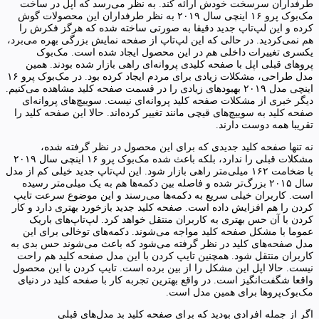
طرفداران سرسخت خودش ارائه کند. به نظر می‌رسد که اپل در ساخت
مک‌بوک پرو ۱۶ اینچی سال ۲۰۱۹ به نظر طرفداران این محصولات گوش
کرده و این لپ‌تاپ جدید دقیقا به صورتی ساخته شده که هرگز فکرش را
هم نمی‌کردید. در حالی که این لپ‌تاپ از صفحه نمایش بزرگی بهره می‌برد،
یکسری تغییرات داخلی هم در این محصول ایجاد شده است. مک‌بوک
پرو‌های قبلی اپل با صفحه کلیدی پروانه‌ای راهی بازار شده بودند. همین
مدل طراحی، مشکلات زیادی برای مردم ایجاد کرده بود. در مک‌بوک پرو ۱۶
اینچی مدل ۲۰۱۹ بهبودهای زیادی را در قسمت صفحه کلید مشاهده می‌کنیم.
دیگر خبری از مشکلات صفحه کلید پروانه‌ای نیست. سوییچ‌های پروانه‌ای
صفحه کلید به سوییچ‌های قیچی مانند تغییر کرده‌اند. حالا این صفحه کلید را
تقریبا همه دوست دارند.
نه تنها صفحه کلید جدیدی که برای این محصول در نظر گرفته شده،
مشکلات قبلی را ندارد، بلکه باعث شده مک‌بوک پرو ۱۶ اینچی سال ۲۰۱۹
با ضخامت ۱۶۲ میلی‌متر راهی بازار شود. این لپ‌تاپ جدید خیلی کم از مدل
سال ۲۰۱۵ بزرگ‌تر شده و فاصله بین دکمه‌ها هم به یک میلی‌متر رسیده
است. کاربران خیلی سریع به دکمه‌ها می‌رسند و این موضوع سرعت تایپ
کردن را هم افزایش داده است. صفحه کلید جدید بازخورد بهتری دارد و کار
کردن با آن حس بهتری به کاربران منتقل خواهد کرد. لپ‌تاپ‌های باریک
عموما با مشکل صفحه کلید مواجه می‌شوند. دکمه‌های توخالی برای این
مدل صفحه‌‌های کلید در نظر گرفته می‌شود که باعث می‌شوند حس بدی به
کاربران منتقل شود. همچنین تایپ کردن با این مدل صفحه کلید هم راحت
نیست. حالا اپل این مشکل را از بین برده است. تایپ کردن با این محصول
واقعا شگفت‌انگیز است. در واقع بهترین تجربه کار با صفحه کلید در دنیای
مک‌بوک‌پرو‌ها برای همین مدل است.
اگر از جمله افرادی بودید که برای صفحه کلید بد مدل‌های قبلی