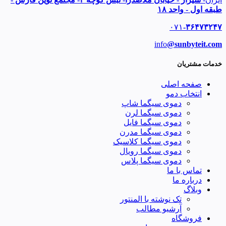
طبقه اول - واحد ۱۸
۰۷۱
-۳۶۴۷۳۲۴۷
info
@sunbyteit.com
خدمات مشتریان
صفحه اصلی
انتخاب دمو
دموی سیگما شاپ
دموی سیگما لرن
دموی سیگما فایل
دموی سیگما مدرن
دموی سیگما کلاسیک
دموی سیگما رویال
دموی سیگما پلاس
تماس با ما
درباره ما
وبلاگ
تک نوشته با المنتور
آرشیو مطالب
فروشگاه