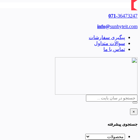
071-
36473247
info@
sunbyteit.com
پیگیری سفارشات
سوالات متداول
تماس با ما
×
جستجوی پیشرفته