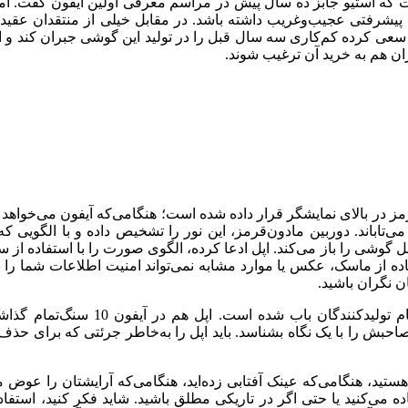
ست که استیو جابز ده سال پیش در مراسم معرفی اولین آیفون گفت. ام
یشرفتی عجیب‌و‌غریب داشته باشد. در مقابل خیلی از منتقدان عقیده 
د. اپل سعی کرده کم‌کاری سه سال قبل را در تولید این گوشی جبران کند و 
ران هم به خرید آن ترغیب شوند.
 در بالای نمایشگر قرار داده ‌شده‌ است؛ هنگامی‌که آیفون می‌خواهد 
اباند. دوربین مادون‌قرمز، این نور را تشخیص داده و با الگویی که ق
شی را باز می‌کند. اپل ادعا کرده، الگوی صورت را با استفاده از س
ده از ماسک، عکس یا موارد مشابه نمی‌تواند امنیت اطلاعات شما را 
ان نگران باشید.
استفاده از فناوری‌های جدید روی گوشی‌ها این روزها در بین تمام تولیدکنندگان باب شده است.
احبش را با یک نگاه بشناسد. باید اپل را به‌خاطر جرئتی که برای حذ
ید، هنگامی‌که عینک آفتابی زده‌اید، هنگامی‌که آرایشتان را عوض می
ده می‌کنید یا حتی اگر در تاریکی مطلق باشید. شاید فکر کنید، استفاد