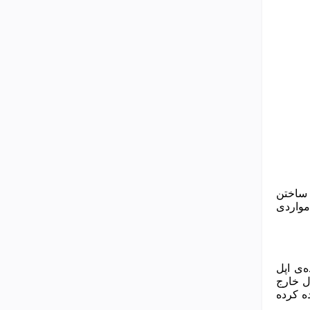
 ساختن
د، مواردی
‌ی اپل
شباع باشد تا از حد تعادل خارج
 نمایشگر موجود در دنیا را طراحی کرده و از آن روی iPhone X استفاده کرده