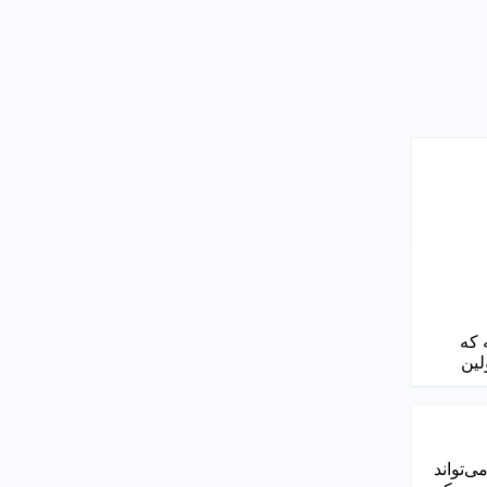
ته که
لین
 می‌تواند