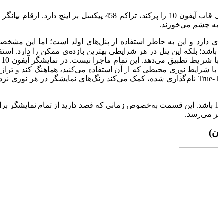
پنلی 5.8اینچی که قسمت بالای آن به طرز عجیبی بریده‌شده تا کل قاب آیفون 10 را پرکند، تراکم 458 پیکسل بر اینچ دار
به چشم می‌خورند.
 دارد و این به خاطر استفاده از پنل‌های اولد است؛ اما این مشخص
اشد؛ بلکه این پنل در هر شرایطی بهترین بازده‌ی ممکن را دارد. استف
نور شدید
به تراز سفیدی نور محیط قرار داده ‌شده‌اند تا آیفون 10 را با شرایط نوری محیطی که از آن استفاده می‌کنید، هماهنگ کند 
نمایشگر را به‌صورت خودکار تغییر دهد. این فناوری که با نام True-Tone نام‌گذاری شده، کمک می‌کند رنگ‌های نمایشگر در هر ن
بریدگی بالای نمایشگر شاید تنها نقطه‌ی منفی در نمایشگر آیفون 10 باشد. این قسمت به‌خصوص زمانی که قصد دارید از تمام نمایش
ر می‌رسد.
)