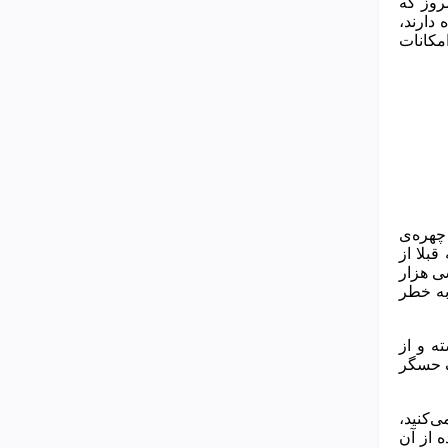
روز که
دارند،
امکانات
چهره‌ی
بلا از
ی هزار
به خطر
 اپل هم در آیفون 10 سنگ‌تمام گذاشته و از
ف حسگر
‌کنید،
ه از آن