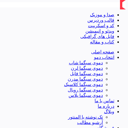
صدا و موزیک
قالب وردپرس
کد و اسکریپت
ویدئو و انیمیشن
فایل های گرافیکی
کتاب و مقاله
صفحه اصلی
انتخاب دمو
دموی سیگما شاپ
دموی سیگما لرن
دموی سیگما فایل
دموی سیگما مدرن
دموی سیگما کلاسیک
دموی سیگما رویال
دموی سیگما پلاس
تماس با ما
درباره ما
وبلاگ
تک نوشته با المنتور
آرشیو مطالب
فروشگاه