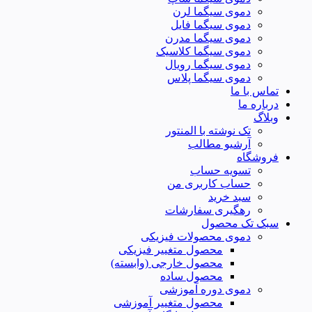
دموی سیگما لرن
دموی سیگما فایل
دموی سیگما مدرن
دموی سیگما کلاسیک
دموی سیگما رویال
دموی سیگما پلاس
تماس با ما
درباره ما
وبلاگ
تک نوشته با المنتور
آرشیو مطالب
فروشگاه
تسویه حساب
حساب کاربری من
سبد خرید
رهگیری سفارشات
سبک تک محصول
دموی محصولات فیزیکی
محصول متغییر فیزیکی
محصول خارجی (وابسته)
محصول ساده
دموی دوره آموزشی
محصول متغییر آموزشی