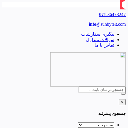
071-
36473247
info@
sunbyteit.com
پیگیری سفارشات
سوالات متداول
تماس با ما
×
جستجوی پیشرفته