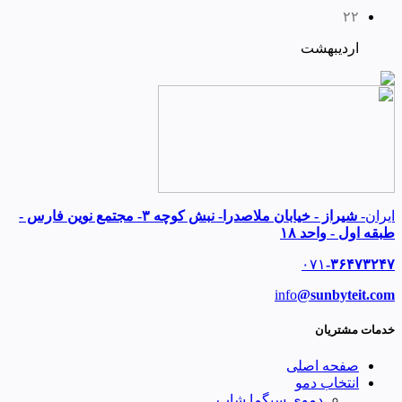
۲۲
اردیبهشت
ایران-
شیراز - خیابان ملاصدرا- نبش کوچه ۳- مجتمع نوین فارس -
طبقه اول - واحد ۱۸
۰۷۱
-۳۶۴۷۳۲۴۷
info
@sunbyteit.com
خدمات مشتریان
صفحه اصلی
انتخاب دمو
دموی سیگما شاپ