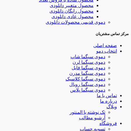
محصول متغییر دانلودی
محصول رایگان دانلودی
محصول عادی دانلودی
دموی قدیمی محصولات دانلودی
مرکز تماس مشتریان
صفحه اصلی
انتخاب دمو
دموی سیگما شاپ
دموی سیگما لرن
دموی سیگما فایل
دموی سیگما مدرن
دموی سیگما کلاسیک
دموی سیگما رویال
دموی سیگما پلاس
تماس با ما
درباره ما
وبلاگ
تک نوشته با المنتور
آرشیو مطالب
فروشگاه
تسویه حساب