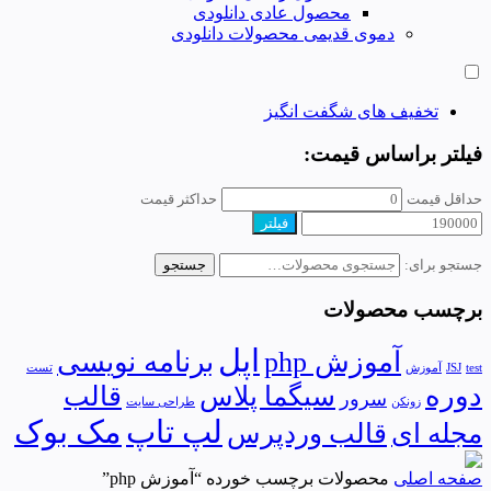
محصول عادی دانلودی
دموی قدیمی محصولات دانلودی
تخفیف های شگفت انگیز
فیلتر براساس قیمت:
حداقل قیمت
حداکثر قیمت
فیلتر
جستجو برای:
جستجو
برچسب محصولات
اپل
آموزش php
برنامه نویسی
test
JSJ
آموزش
تست
دوره
سیگما پلاس
قالب
سرور
زونکن
طراحی سایت
لپ تاپ
مک بوک
مجله ای
قالب وردپرس
صفحه اصلی
محصولات برچسب خورده “آموزش php”