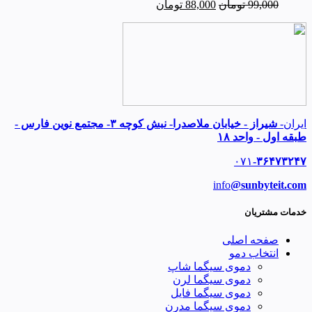
99,000
تومان
88,000
تومان
ایران-
شیراز - خیابان ملاصدرا- نبش کوچه ۳- مجتمع نوین فارس -
طبقه اول - واحد ۱۸
۰۷۱
-۳۶۴۷۳۲۴۷
info
@sunbyteit.com
خدمات مشتریان
صفحه اصلی
انتخاب دمو
دموی سیگما شاپ
دموی سیگما لرن
دموی سیگما فایل
دموی سیگما مدرن