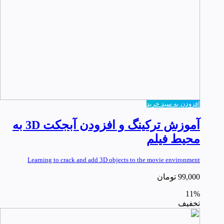
افزودن به سبد خرید
آموزش ترکینگ و افزودن آبجکت 3D به
محیط فیلم
Learning to crack and add 3D objects to the movie environment
99,000
تومان
11%
تخفیف